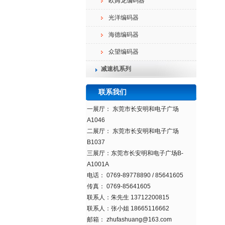
欧姆龙编码器
光洋编码器
海德编码器
众望编码器
减速机系列
联系我们
一展
厅
：
东莞市长安明和电子广场
A1046
二展
厅
：
东莞市长安明和电子广场
B1037
三展厅：
东莞市长安明和电子广场
B-
A1001A
电话： 0769-89778890 / 85641605
传真： 0769-85641605
联系人：朱先生 13712200815
联系人：张小姐 18665116662
邮箱： zhufashuang@163.com